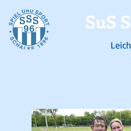
SuS S
Leich