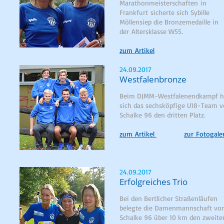
Marathonmeisterschaften in
Frankfurt sicherte sich Sybille
Möllensiep die Bronzemedaille in
der Altersklasse W55.
zum Artikel
24.09.2017
Westfalenbronze
Beim DJMM-Westfalenendkampf h
sich das sechsköpfige U18-Team 
Schalke 96 den dritten Platz.
zum Artikel
zur Fotogale
24.09.2017
Erfolgreiches Trio
Bei den Bertlicher Straßenläufen
belegte die Damenmannschaft vo
Schalke 96 über 10 km den zweite