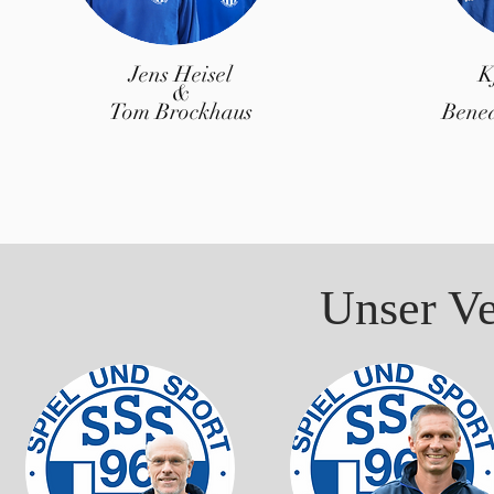
Jens Heisel
K
&
Tom Brockhaus
Bene
Unser Ve